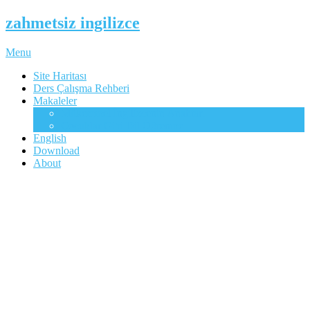
zahmetsiz ingilizce
Menu
Site Haritası
Ders Çalışma Rehberi
Makaleler
Mükemmel İngilizcenin Anahtarı
Çocuklar Gibi Dil Öğrenme
English
Download
About