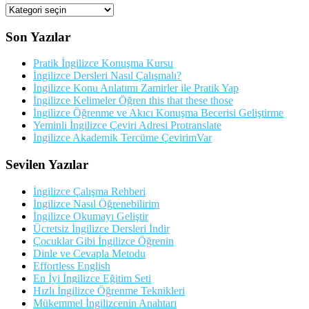
Kategorileriler
Son Yazılar
Pratik İngilizce Konuşma Kursu
İngilizce Dersleri Nasıl Çalışmalı?
İngilizce Konu Anlatımı Zamirler ile Pratik Yap
İngilizce Kelimeler Öğren this that these those
İngilizce Öğrenme ve Akıcı Konuşma Becerisi Geliştirme
Yeminli İngilizce Çeviri Adresi Protranslate
İngilizce Akademik Tercüme ÇevirimVar
Sevilen Yazılar
İngilizce Çalışma Rehberi
İngilizce Nasıl Öğrenebilirim
İngilizce Okumayı Geliştir
Ücretsiz İngilizce Dersleri İndir
Çocuklar Gibi İngilizce Öğrenin
Dinle ve Cevapla Metodu
Effortless English
En İyi İngilizce Eğitim Seti
Hızlı İngilizce Öğrenme Teknikleri
Mükemmel İngilizcenin Anahtarı