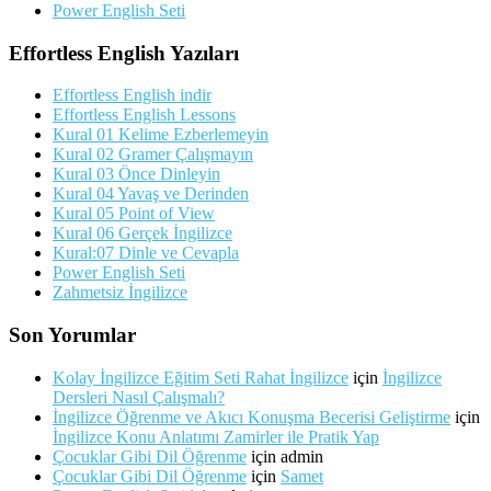
Power English Seti
Effortless English Yazıları
Effortless English indir
Effortless English Lessons
Kural 01 Kelime Ezberlemeyin
Kural 02 Gramer Çalışmayın
Kural 03 Önce Dinleyin
Kural 04 Yavaş ve Derinden
Kural 05 Point of View
Kural 06 Gerçek İngilizce
Kural:07 Dinle ve Cevapla
Power English Seti
Zahmetsiz İngilizce
Son Yorumlar
Kolay İngilizce Eğitim Seti Rahat İngilizce
için
İngilizce
Dersleri Nasıl Çalışmalı?
İngilizce Öğrenme ve Akıcı Konuşma Becerisi Geliştirme
için
İngilizce Konu Anlatımı Zamirler ile Pratik Yap
Çocuklar Gibi Dil Öğrenme
için
admin
Çocuklar Gibi Dil Öğrenme
için
Samet