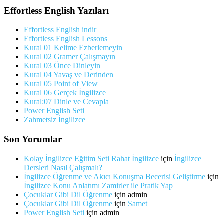
Effortless English Yazıları
Effortless English indir
Effortless English Lessons
Kural 01 Kelime Ezberlemeyin
Kural 02 Gramer Çalışmayın
Kural 03 Önce Dinleyin
Kural 04 Yavaş ve Derinden
Kural 05 Point of View
Kural 06 Gerçek İngilizce
Kural:07 Dinle ve Cevapla
Power English Seti
Zahmetsiz İngilizce
Son Yorumlar
Kolay İngilizce Eğitim Seti Rahat İngilizce
için
İngilizce
Dersleri Nasıl Çalışmalı?
İngilizce Öğrenme ve Akıcı Konuşma Becerisi Geliştirme
için
İngilizce Konu Anlatımı Zamirler ile Pratik Yap
Çocuklar Gibi Dil Öğrenme
için
admin
Çocuklar Gibi Dil Öğrenme
için
Samet
Power English Seti
için
admin