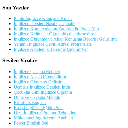
Son Yazılar
Pratik İngilizce Konuşma Kursu
İngilizce Dersleri Nasıl Çalışmalı?
İngilizce Konu Anlatımı Zamirler ile Pratik Yap
İngilizce Kelimeler Öğren this that these those
İngilizce Öğrenme ve Akıcı Konuşma Becerisi Geliştirme
Yeminli İngilizce Çeviri Adresi Protranslate
İngilizce Akademik Tercüme ÇevirimVar
Sevilen Yazılar
İngilizce Çalışma Rehberi
İngilizce Nasıl Öğrenebilirim
İngilizce Okumayı Geliştir
Ücretsiz İngilizce Dersleri İndir
Çocuklar Gibi İngilizce Öğrenin
Dinle ve Cevapla Metodu
Effortless English
En İyi İngilizce Eğitim Seti
Hızlı İngilizce Öğrenme Teknikleri
Mükemmel İngilizcenin Anahtarı
Power English Seti