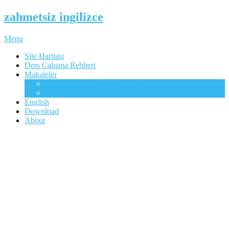
zahmetsiz ingilizce
Menu
Site Haritası
Ders Çalışma Rehberi
Makaleler
Mükemmel İngilizcenin Anahtarı
Çocuklar Gibi Dil Öğrenme
English
Download
About