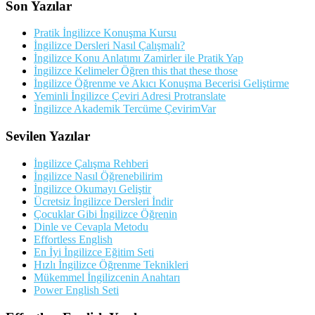
Son Yazılar
Pratik İngilizce Konuşma Kursu
İngilizce Dersleri Nasıl Çalışmalı?
İngilizce Konu Anlatımı Zamirler ile Pratik Yap
İngilizce Kelimeler Öğren this that these those
İngilizce Öğrenme ve Akıcı Konuşma Becerisi Geliştirme
Yeminli İngilizce Çeviri Adresi Protranslate
İngilizce Akademik Tercüme ÇevirimVar
Sevilen Yazılar
İngilizce Çalışma Rehberi
İngilizce Nasıl Öğrenebilirim
İngilizce Okumayı Geliştir
Ücretsiz İngilizce Dersleri İndir
Çocuklar Gibi İngilizce Öğrenin
Dinle ve Cevapla Metodu
Effortless English
En İyi İngilizce Eğitim Seti
Hızlı İngilizce Öğrenme Teknikleri
Mükemmel İngilizcenin Anahtarı
Power English Seti