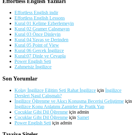
Effortless English Yazıları
Effortless English indir
Effortless English Lessons
Kural 01 Kelime Ezberlemeyin
Kural 02 Gramer Çalışmayın
Kural 03 Önce Dinleyin
Kural 04 Yavaş ve Derinden
Kural 05 Point of View
Kural 06 Gerçek İngilizce
Kural:07 Dinle ve Cevapla
Power English Seti
Zahmetsiz İngilizce
Son Yorumlar
Kolay İngilizce Eğitim Seti Rahat İngilizce
için
İngilizce
Dersleri Nasıl Çalışmalı?
İngilizce Öğrenme ve Akıcı Konuşma Becerisi Geliştirme
için
İngilizce Konu Anlatımı Zamirler ile Pratik Yap
Çocuklar Gibi Dil Öğrenme
için
admin
Çocuklar Gibi Dil Öğrenme
için
Samet
Power English Seti
için
admin
Tavsiye Siteler