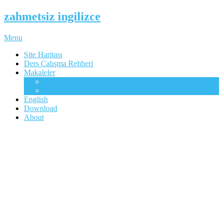
zahmetsiz ingilizce
Menu
Site Haritası
Ders Çalışma Rehberi
Makaleler
Mükemmel İngilizcenin Anahtarı
Çocuklar Gibi Dil Öğrenme
English
Download
About