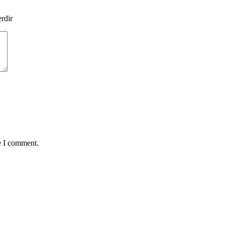
erdir
e I comment.