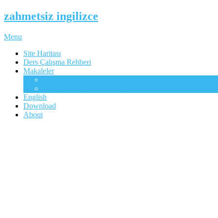
zahmetsiz ingilizce
Menu
Site Haritası
Ders Çalışma Rehberi
Makaleler
Mükemmel İngilizcenin Anahtarı
Çocuklar Gibi Dil Öğrenme
English
Download
About