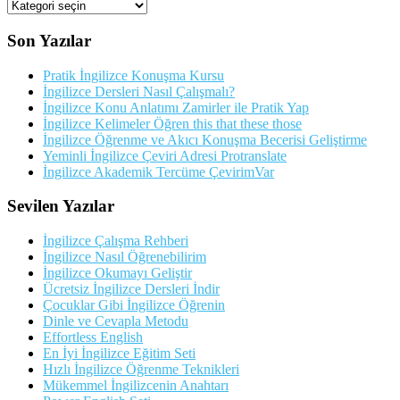
Kategorileriler
Son Yazılar
Pratik İngilizce Konuşma Kursu
İngilizce Dersleri Nasıl Çalışmalı?
İngilizce Konu Anlatımı Zamirler ile Pratik Yap
İngilizce Kelimeler Öğren this that these those
İngilizce Öğrenme ve Akıcı Konuşma Becerisi Geliştirme
Yeminli İngilizce Çeviri Adresi Protranslate
İngilizce Akademik Tercüme ÇevirimVar
Sevilen Yazılar
İngilizce Çalışma Rehberi
İngilizce Nasıl Öğrenebilirim
İngilizce Okumayı Geliştir
Ücretsiz İngilizce Dersleri İndir
Çocuklar Gibi İngilizce Öğrenin
Dinle ve Cevapla Metodu
Effortless English
En İyi İngilizce Eğitim Seti
Hızlı İngilizce Öğrenme Teknikleri
Mükemmel İngilizcenin Anahtarı