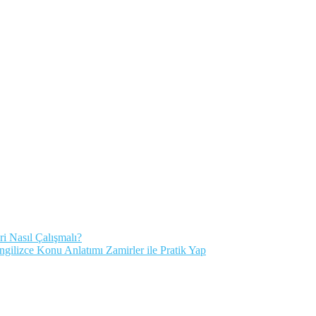
ri Nasıl Çalışmalı?
İngilizce Konu Anlatımı Zamirler ile Pratik Yap