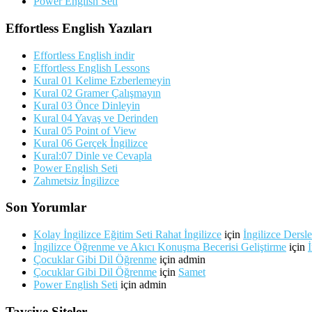
Power English Seti
Effortless English Yazıları
Effortless English indir
Effortless English Lessons
Kural 01 Kelime Ezberlemeyin
Kural 02 Gramer Çalışmayın
Kural 03 Önce Dinleyin
Kural 04 Yavaş ve Derinden
Kural 05 Point of View
Kural 06 Gerçek İngilizce
Kural:07 Dinle ve Cevapla
Power English Seti
Zahmetsiz İngilizce
Son Yorumlar
Kolay İngilizce Eğitim Seti Rahat İngilizce
için
İngilizce Dersle
İngilizce Öğrenme ve Akıcı Konuşma Becerisi Geliştirme
için
Çocuklar Gibi Dil Öğrenme
için
admin
Çocuklar Gibi Dil Öğrenme
için
Samet
Power English Seti
için
admin
Tavsiye Siteler