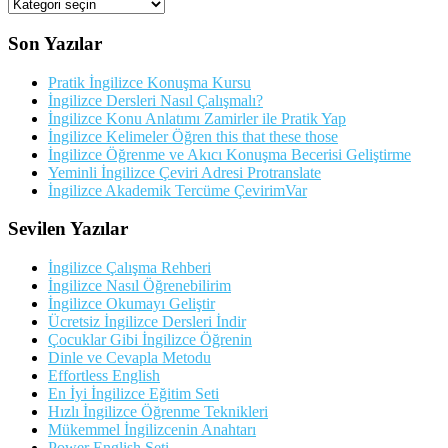
Kategorileriler
Son Yazılar
Pratik İngilizce Konuşma Kursu
İngilizce Dersleri Nasıl Çalışmalı?
İngilizce Konu Anlatımı Zamirler ile Pratik Yap
İngilizce Kelimeler Öğren this that these those
İngilizce Öğrenme ve Akıcı Konuşma Becerisi Geliştirme
Yeminli İngilizce Çeviri Adresi Protranslate
İngilizce Akademik Tercüme ÇevirimVar
Sevilen Yazılar
İngilizce Çalışma Rehberi
İngilizce Nasıl Öğrenebilirim
İngilizce Okumayı Geliştir
Ücretsiz İngilizce Dersleri İndir
Çocuklar Gibi İngilizce Öğrenin
Dinle ve Cevapla Metodu
Effortless English
En İyi İngilizce Eğitim Seti
Hızlı İngilizce Öğrenme Teknikleri
Mükemmel İngilizcenin Anahtarı
Power English Seti