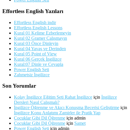
Effortless English Yazıları
Effortless English indir
Effortless English Lessons
Kural 01 Kelime Ezberlemeyin
Kural 02 Gramer Çalışmayın
Kural 03 Önce Dinleyin
Kural 04 Yavaş ve Derinden
Kural 05 Point of View
Kural 06 Gerçek İngilizce
Kural:07 Dinle ve Cevapla
Power English Seti
Zahmetsiz İngilizce
Son Yorumlar
Kolay İngilizce Eğitim Seti Rahat İngilizce
için
İngilizce
Dersleri Nasıl Çalışmalı?
İngilizce Öğrenme ve Akıcı Konuşma Becerisi Geliştirme
için
İngilizce Konu Anlatımı Zamirler ile Pratik Yap
Çocuklar Gibi Dil Öğrenme
için
admin
Çocuklar Gibi Dil Öğrenme
için
Samet
Power English Seti
için
admin