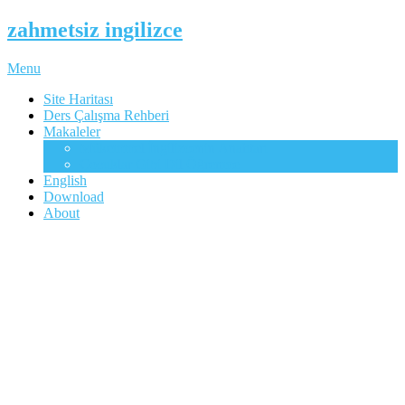
zahmetsiz ingilizce
Menu
Site Haritası
Ders Çalışma Rehberi
Makaleler
Mükemmel İngilizcenin Anahtarı
Çocuklar Gibi Dil Öğrenme
English
Download
About