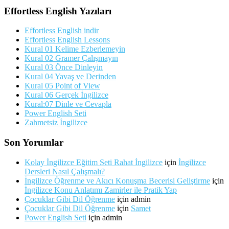
Effortless English Yazıları
Effortless English indir
Effortless English Lessons
Kural 01 Kelime Ezberlemeyin
Kural 02 Gramer Çalışmayın
Kural 03 Önce Dinleyin
Kural 04 Yavaş ve Derinden
Kural 05 Point of View
Kural 06 Gerçek İngilizce
Kural:07 Dinle ve Cevapla
Power English Seti
Zahmetsiz İngilizce
Son Yorumlar
Kolay İngilizce Eğitim Seti Rahat İngilizce
için
İngilizce
Dersleri Nasıl Çalışmalı?
İngilizce Öğrenme ve Akıcı Konuşma Becerisi Geliştirme
için
İngilizce Konu Anlatımı Zamirler ile Pratik Yap
Çocuklar Gibi Dil Öğrenme
için
admin
Çocuklar Gibi Dil Öğrenme
için
Samet
Power English Seti
için
admin