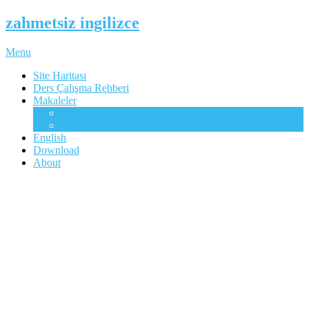
zahmetsiz ingilizce
Menu
Site Haritası
Ders Çalışma Rehberi
Makaleler
Mükemmel İngilizcenin Anahtarı
Çocuklar Gibi Dil Öğrenme
English
Download
About