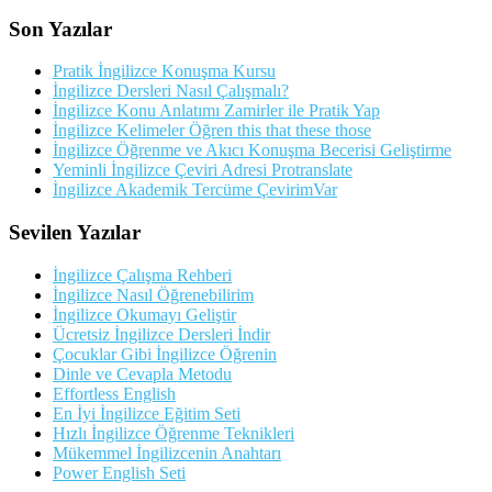
Son Yazılar
Pratik İngilizce Konuşma Kursu
İngilizce Dersleri Nasıl Çalışmalı?
İngilizce Konu Anlatımı Zamirler ile Pratik Yap
İngilizce Kelimeler Öğren this that these those
İngilizce Öğrenme ve Akıcı Konuşma Becerisi Geliştirme
Yeminli İngilizce Çeviri Adresi Protranslate
İngilizce Akademik Tercüme ÇevirimVar
Sevilen Yazılar
İngilizce Çalışma Rehberi
İngilizce Nasıl Öğrenebilirim
İngilizce Okumayı Geliştir
Ücretsiz İngilizce Dersleri İndir
Çocuklar Gibi İngilizce Öğrenin
Dinle ve Cevapla Metodu
Effortless English
En İyi İngilizce Eğitim Seti
Hızlı İngilizce Öğrenme Teknikleri
Mükemmel İngilizcenin Anahtarı
Power English Seti