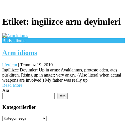
Etiket:
ingilizce arm deyimleri
Body idioms
Arm idioms
hferdem
|
Temmuz 19, 2010
İngillizce Deyimler: Up in arms: Ayaklanmış, protesto eden, ateş
püsküren. Rising up in anger; very angry. (Also literal when actual
weapons are involved.) My father was really up
Read More
Ara
Ara
Kategorileriler
Kategorileriler