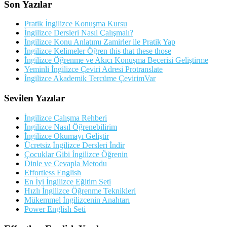
Son Yazılar
Pratik İngilizce Konuşma Kursu
İngilizce Dersleri Nasıl Çalışmalı?
İngilizce Konu Anlatımı Zamirler ile Pratik Yap
İngilizce Kelimeler Öğren this that these those
İngilizce Öğrenme ve Akıcı Konuşma Becerisi Geliştirme
Yeminli İngilizce Çeviri Adresi Protranslate
İngilizce Akademik Tercüme ÇevirimVar
Sevilen Yazılar
İngilizce Çalışma Rehberi
İngilizce Nasıl Öğrenebilirim
İngilizce Okumayı Geliştir
Ücretsiz İngilizce Dersleri İndir
Çocuklar Gibi İngilizce Öğrenin
Dinle ve Cevapla Metodu
Effortless English
En İyi İngilizce Eğitim Seti
Hızlı İngilizce Öğrenme Teknikleri
Mükemmel İngilizcenin Anahtarı
Power English Seti