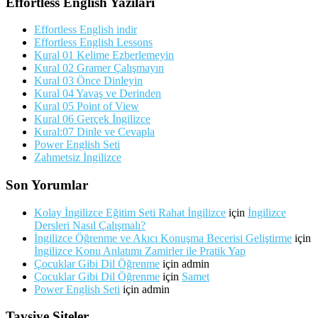
Effortless English Yazıları
Effortless English indir
Effortless English Lessons
Kural 01 Kelime Ezberlemeyin
Kural 02 Gramer Çalışmayın
Kural 03 Önce Dinleyin
Kural 04 Yavaş ve Derinden
Kural 05 Point of View
Kural 06 Gerçek İngilizce
Kural:07 Dinle ve Cevapla
Power English Seti
Zahmetsiz İngilizce
Son Yorumlar
Kolay İngilizce Eğitim Seti Rahat İngilizce
için
İngilizce
Dersleri Nasıl Çalışmalı?
İngilizce Öğrenme ve Akıcı Konuşma Becerisi Geliştirme
için
İngilizce Konu Anlatımı Zamirler ile Pratik Yap
Çocuklar Gibi Dil Öğrenme
için
admin
Çocuklar Gibi Dil Öğrenme
için
Samet
Power English Seti
için
admin
Tavsiye Siteler