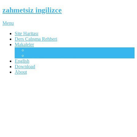
zahmetsiz ingilizce
Menu
Site Haritası
Ders Çalışma Rehberi
Makaleler
Mükemmel İngilizcenin Anahtarı
Çocuklar Gibi Dil Öğrenme
English
Download
About