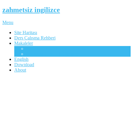
zahmetsiz ingilizce
Menu
Site Haritası
Ders Çalışma Rehberi
Makaleler
Mükemmel İngilizcenin Anahtarı
Çocuklar Gibi Dil Öğrenme
English
Download
About