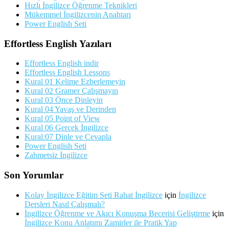
Hızlı İngilizce Öğrenme Teknikleri
Mükemmel İngilizcenin Anahtarı
Power English Seti
Effortless English Yazıları
Effortless English indir
Effortless English Lessons
Kural 01 Kelime Ezberlemeyin
Kural 02 Gramer Çalışmayın
Kural 03 Önce Dinleyin
Kural 04 Yavaş ve Derinden
Kural 05 Point of View
Kural 06 Gerçek İngilizce
Kural:07 Dinle ve Cevapla
Power English Seti
Zahmetsiz İngilizce
Son Yorumlar
Kolay İngilizce Eğitim Seti Rahat İngilizce
için
İngilizce
Dersleri Nasıl Çalışmalı?
İngilizce Öğrenme ve Akıcı Konuşma Becerisi Geliştirme
için
İngilizce Konu Anlatımı Zamirler ile Pratik Yap