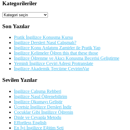
Kategorileriler
Kategorileriler
Son Yazılar
Pratik İngilizce Konuşma Kursu
İngilizce Dersleri Nasıl Çalışmalı?
İngilizce Konu Anlatımı Zamirler ile Pratik Yap
İngilizce Kelimeler Öğren this that these those
İngilizce Öğrenme ve Akıcı Konuşma Becerisi Geliştirme
Yeminli İngilizce Çeviri Adresi Protranslate
İngilizce Akademik Tercüme ÇevirimVar
Sevilen Yazılar
İngilizce Çalışma Rehberi
İngilizce Nasıl Öğrenebilirim
İngilizce Okumayı Geliştir
Ücretsiz İngilizce Dersleri İndir
Çocuklar Gibi İngilizce Öğrenin
Dinle ve Cevapla Metodu
Effortless English
En İyi İngilizce Eğitim Seti