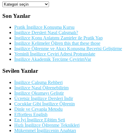
Kategorileriler
Son Yazılar
Pratik İngilizce Konuşma Kursu
İngilizce Dersleri Nasıl Çalışmalı?
İngilizce Konu Anlatımı Zamirler ile Pratik Yap
İngilizce Kelimeler Öğren this that these those
İngilizce Öğrenme ve Akıcı Konuşma Becerisi Geliştirme
Yeminli İngilizce Çeviri Adresi Protranslate
İngilizce Akademik Tercüme ÇevirimVar
Sevilen Yazılar
İngilizce Çalışma Rehberi
İngilizce Nasıl Öğrenebilirim
İngilizce Okumayı Geliştir
Ücretsiz İngilizce Dersleri İndir
Çocuklar Gibi İngilizce Öğrenin
Dinle ve Cevapla Metodu
Effortless English
En İyi İngilizce Eğitim Seti
Hızlı İngilizce Öğrenme Teknikleri
Mükemmel İngilizcenin Anahtarı