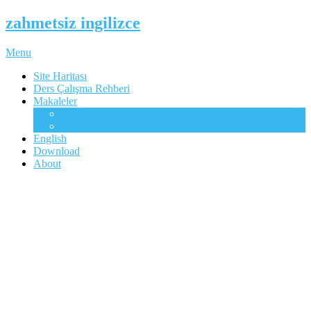
zahmetsiz ingilizce
Menu
Site Haritası
Ders Çalışma Rehberi
Makaleler
Mükemmel İngilizcenin Anahtarı
Çocuklar Gibi Dil Öğrenme
English
Download
About