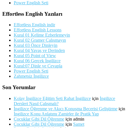
Power English Seti
Effortless English Yazıları
Effortless English indir
Effortless English Lessons
Kural 01 Kelime Ezberlemeyin
Kural 02 Gramer Çalışmayın
Kural 03 Önce Dinleyin
Kural 04 Yavaş ve Derinden
Kural 05 Point of View
Kural 06 Gerçek İngilizce
Kural:07 Dinle ve Cevapla
Power English Seti
Zahmetsiz İngilizce
Son Yorumlar
Kolay İngilizce Eğitim Seti Rahat İngilizce
için
İngilizce
Dersleri Nasıl Çalışmalı?
İngilizce Öğrenme ve Akıcı Konuşma Becerisi Geliştirme
için
İngilizce Konu Anlatımı Zamirler ile Pratik Yap
Çocuklar Gibi Dil Öğrenme
için
admin
Çocuklar Gibi Dil Öğrenme
için
Samet