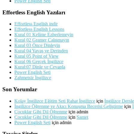
Power English Seti
Effortless English Yazıları
Effortless English indir
Effortless English Lessons
Kural 01 Kelime Ezberlemeyin
Kural 02 Gramer Çalışmayın
Kural 03 Önce Dinleyin
Kural 04 Yavaş ve Derinden
Kural 05 Point of View
Kural 06 Gerçek İngilizce
Kural:07 Dinle ve Cevapla
Power English Seti
Zahmetsiz İngilizce
Son Yorumlar
Kolay İngilizce Eğitim Seti Rahat İngilizce
için
İngilizce Dersle
İngilizce Öğrenme ve Akıcı Konuşma Becerisi Geliştirme
için
Çocuklar Gibi Dil Öğrenme
için
admin
Çocuklar Gibi Dil Öğrenme
için
Samet
Power English Seti
için
admin
Tavsiye Siteler