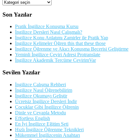
Kategorileriler
Son Yazılar
Pratik İngilizce Konuşma Kursu
İngilizce Dersleri Nasıl Çalışmalı?
İngilizce Konu Anlatımı Zamirler ile Pratik Yap
İngilizce Kelimeler Öğren this that these those
İngilizce Öğrenme ve Akıcı Konuşma Becerisi Geliştirme
Yeminli İngilizce Çeviri Adresi Protranslate
İngilizce Akademik Tercüme ÇevirimVar
Sevilen Yazılar
İngilizce Çalışma Rehberi
İngilizce Nasıl Öğrenebilirim
İngilizce Okumayı Geliştir
Ücretsiz İngilizce Dersleri İndir
Çocuklar Gibi İngilizce Öğrenin
Dinle ve Cevapla Metodu
Effortless English
En İyi İngilizce Eğitim Seti
Hızlı İngilizce Öğrenme Teknikleri
Mükemmel İngilizcenin Anahtarı