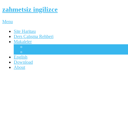
zahmetsiz ingilizce
Menu
Site Haritası
Ders Çalışma Rehberi
Makaleler
Mükemmel İngilizcenin Anahtarı
Çocuklar Gibi Dil Öğrenme
English
Download
About