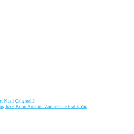
ri Nasıl Çalışmalı?
İngilizce Konu Anlatımı Zamirler ile Pratik Yap