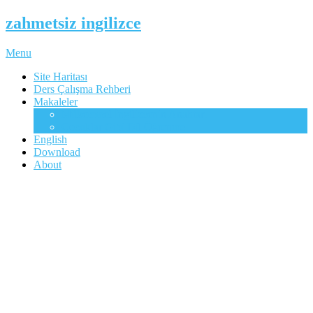
zahmetsiz ingilizce
Menu
Site Haritası
Ders Çalışma Rehberi
Makaleler
Mükemmel İngilizcenin Anahtarı
Çocuklar Gibi Dil Öğrenme
English
Download
About