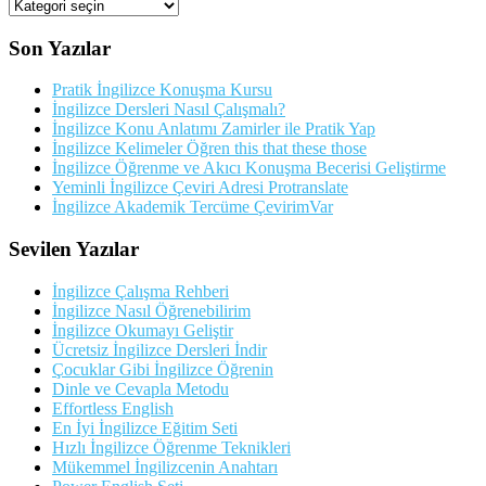
Kategorileriler
Son Yazılar
Pratik İngilizce Konuşma Kursu
İngilizce Dersleri Nasıl Çalışmalı?
İngilizce Konu Anlatımı Zamirler ile Pratik Yap
İngilizce Kelimeler Öğren this that these those
İngilizce Öğrenme ve Akıcı Konuşma Becerisi Geliştirme
Yeminli İngilizce Çeviri Adresi Protranslate
İngilizce Akademik Tercüme ÇevirimVar
Sevilen Yazılar
İngilizce Çalışma Rehberi
İngilizce Nasıl Öğrenebilirim
İngilizce Okumayı Geliştir
Ücretsiz İngilizce Dersleri İndir
Çocuklar Gibi İngilizce Öğrenin
Dinle ve Cevapla Metodu
Effortless English
En İyi İngilizce Eğitim Seti
Hızlı İngilizce Öğrenme Teknikleri
Mükemmel İngilizcenin Anahtarı