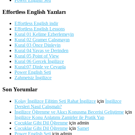
Power English Seti
Effortless English Yazıları
Effortless English indir
Effortless English Lessons
Kural 01 Kelime Ezberlemeyin
Kural 02 Gramer Çalışmayın
Kural 03 Önce Dinleyin
Kural 04 Yavaş ve Derinden
Kural 05 Point of View
Kural 06 Gerçek İngilizce
Kural:07 Dinle ve Cevapla
Power English Seti
Zahmetsiz İngilizce
Son Yorumlar
Kolay İngilizce Eğitim Seti Rahat İngilizce
için
İngilizce
Dersleri Nasıl Çalışmalı?
İngilizce Öğrenme ve Akıcı Konuşma Becerisi Geliştirme
için
İngilizce Konu Anlatımı Zamirler ile Pratik Yap
Çocuklar Gibi Dil Öğrenme
için
admin
Çocuklar Gibi Dil Öğrenme
için
Samet
Power English Seti
için
admin