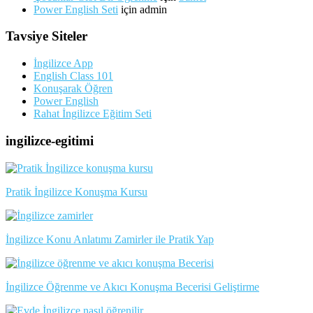
Power English Seti
için
admin
Tavsiye Siteler
İngilizce App
English Class 101
Konuşarak Öğren
Power English
Rahat İngilizce Eğitim Seti
ingilizce-egitimi
Pratik İngilizce Konuşma Kursu
İngilizce Konu Anlatımı Zamirler ile Pratik Yap
İngilizce Öğrenme ve Akıcı Konuşma Becerisi Geliştirme