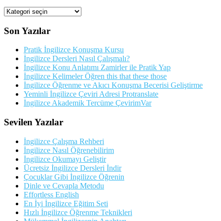
Kategorileriler
Son Yazılar
Pratik İngilizce Konuşma Kursu
İngilizce Dersleri Nasıl Çalışmalı?
İngilizce Konu Anlatımı Zamirler ile Pratik Yap
İngilizce Kelimeler Öğren this that these those
İngilizce Öğrenme ve Akıcı Konuşma Becerisi Geliştirme
Yeminli İngilizce Çeviri Adresi Protranslate
İngilizce Akademik Tercüme ÇevirimVar
Sevilen Yazılar
İngilizce Çalışma Rehberi
İngilizce Nasıl Öğrenebilirim
İngilizce Okumayı Geliştir
Ücretsiz İngilizce Dersleri İndir
Çocuklar Gibi İngilizce Öğrenin
Dinle ve Cevapla Metodu
Effortless English
En İyi İngilizce Eğitim Seti
Hızlı İngilizce Öğrenme Teknikleri