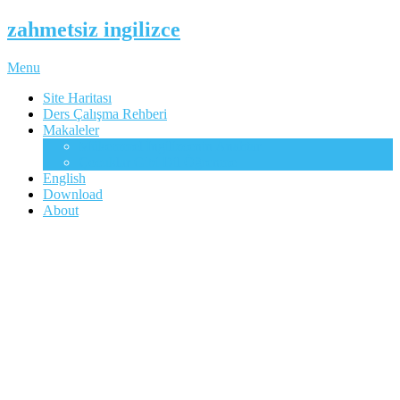
zahmetsiz ingilizce
Menu
Site Haritası
Ders Çalışma Rehberi
Makaleler
Mükemmel İngilizcenin Anahtarı
Çocuklar Gibi Dil Öğrenme
English
Download
About