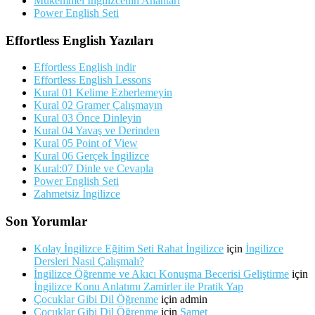
Mükemmel İngilizcenin Anahtarı
Power English Seti
Effortless English Yazıları
Effortless English indir
Effortless English Lessons
Kural 01 Kelime Ezberlemeyin
Kural 02 Gramer Çalışmayın
Kural 03 Önce Dinleyin
Kural 04 Yavaş ve Derinden
Kural 05 Point of View
Kural 06 Gerçek İngilizce
Kural:07 Dinle ve Cevapla
Power English Seti
Zahmetsiz İngilizce
Son Yorumlar
Kolay İngilizce Eğitim Seti Rahat İngilizce
için
İngilizce
Dersleri Nasıl Çalışmalı?
İngilizce Öğrenme ve Akıcı Konuşma Becerisi Geliştirme
için
İngilizce Konu Anlatımı Zamirler ile Pratik Yap
Çocuklar Gibi Dil Öğrenme
için
admin
Çocuklar Gibi Dil Öğrenme
için
Samet