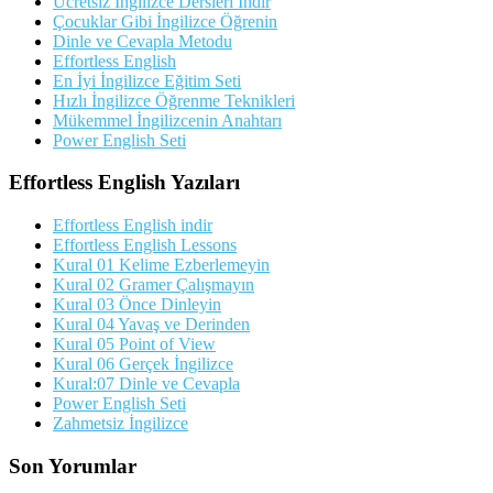
Ücretsiz İngilizce Dersleri İndir
Çocuklar Gibi İngilizce Öğrenin
Dinle ve Cevapla Metodu
Effortless English
En İyi İngilizce Eğitim Seti
Hızlı İngilizce Öğrenme Teknikleri
Mükemmel İngilizcenin Anahtarı
Power English Seti
Effortless English Yazıları
Effortless English indir
Effortless English Lessons
Kural 01 Kelime Ezberlemeyin
Kural 02 Gramer Çalışmayın
Kural 03 Önce Dinleyin
Kural 04 Yavaş ve Derinden
Kural 05 Point of View
Kural 06 Gerçek İngilizce
Kural:07 Dinle ve Cevapla
Power English Seti
Zahmetsiz İngilizce
Son Yorumlar