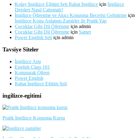
Kolay İngilizce Eğitim Seti Rahat İngilizce
için
İngilizce
Dersleri Nasıl Çalışmalı?
İngilizce Öğrenme ve Akıcı Konuşma Becerisi Geliştirme
için
İngilizce Konu Anlatımı Zamirler ile Pratik Yap
Çocuklar Gibi Dil Öğrenme
için
admin
Çocuklar Gibi Dil Öğrenme
için
Samet
Power English Seti
için
admin
Tavsiye Siteler
İngilizce App
English Class 101
Konuşarak Öğren
Power English
Rahat İngilizce Eğitim Seti
ingilizce-egitimi
Pratik İngilizce Konuşma Kursu