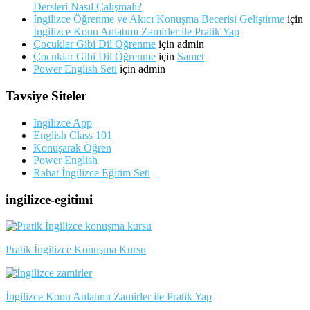
Dersleri Nasıl Çalışmalı?
İngilizce Öğrenme ve Akıcı Konuşma Becerisi Geliştirme
için
İngilizce Konu Anlatımı Zamirler ile Pratik Yap
Çocuklar Gibi Dil Öğrenme
için
admin
Çocuklar Gibi Dil Öğrenme
için
Samet
Power English Seti
için
admin
Tavsiye Siteler
İngilizce App
English Class 101
Konuşarak Öğren
Power English
Rahat İngilizce Eğitim Seti
ingilizce-egitimi
Pratik İngilizce Konuşma Kursu
İngilizce Konu Anlatımı Zamirler ile Pratik Yap