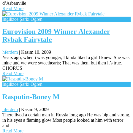
d’Arbanville
Read More
İngilizce Şarkı Öğren
Eurovision 2009 Winner Alexander
Rybak Fairytale
hferdem
|
Kasım 10, 2009
Years ago, when i was younger, I kinda liked a girl I knew. She was
mine and we were sweethearts; That was then, but then it’s true.
CHORUS
Read More
İngilizce Şarkı Öğren
Rasputin-Boney M
hferdem
|
Kasım 9, 2009
There lived a certain man in Russia long ago He was big and strong,
in his eyes a flaming glow Most people looked at him with terror
and
Read More