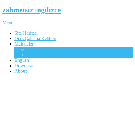
zahmetsiz ingilizce
Menu
Site Haritası
Ders Çalışma Rehberi
Makaleler
Mükemmel İngilizcenin Anahtarı
Çocuklar Gibi Dil Öğrenme
English
Download
About