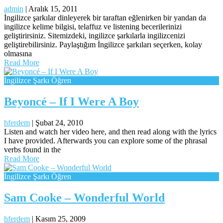
admin
|
Aralık 15, 2011
İngilizce şarkılar dinleyerek bir taraftan eğlenirken bir yandan da
ingilizce kelime bilgisi, telaffuz ve listening becerilerinizi
geliştirirsiniz. Sitemizdeki, ingilizce şarkılarla ingilizcenizi
geliştirebilirsiniz. Paylaştığım İngilizce şarkıları seçerken, kolay
olmasına
Read More
İngilizce Şarkı Öğren
Beyoncé – If I Were A Boy
hferdem
|
Şubat 24, 2010
Listen and watch her video here, and then read along with the lyrics
I have provided. Afterwards you can explore some of the phrasal
verbs found in the
Read More
İngilizce Şarkı Öğren
Sam Cooke – Wonderful World
hferdem
|
Kasım 25, 2009