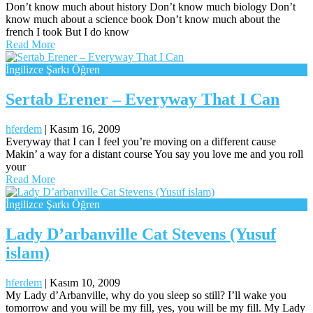
Don’t know much about history Don’t know much biology Don’t
know much about a science book Don’t know much about the
french I took But I do know
Read More
İngilizce Şarkı Öğren
Sertab Erener – Everyway That I Can
hferdem
|
Kasım 16, 2009
Everyway that I can I feel you’re moving on a different cause
Makin’ a way for a distant course You say you love me and you roll
your
Read More
İngilizce Şarkı Öğren
Lady D’arbanville Cat Stevens (Yusuf
islam)
hferdem
|
Kasım 10, 2009
My Lady d’Arbanville, why do you sleep so still? I’ll wake you
tomorrow and you will be my fill, yes, you will be my fill. My Lady