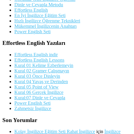
Dinle ve Cevapla Metodu
Effortless English
En İyi İngilizce Eğitim Seti
Hızlı İngilizce Öğrenme Teknikleri
Mükemmel İngilizcenin Anahtarı
Power English Seti
Effortless English Yazıları
Effortless English indir
Effortless English Lessons
Kural 01 Kelime Ezberlemeyin
Kural 02 Gramer Çalışmayın
Kural 03 Önce Dinleyin
Kural 04 Yavaş ve Derinden
Kural 05 Point of View
Kural 06 Gerçek İngilizce
Kural:07 Dinle ve Cevapla
Power English Seti
Zahmetsiz İngilizce
Son Yorumlar
Kolay İngilizce Eğitim Seti Rahat İngilizce
için
İngilizce