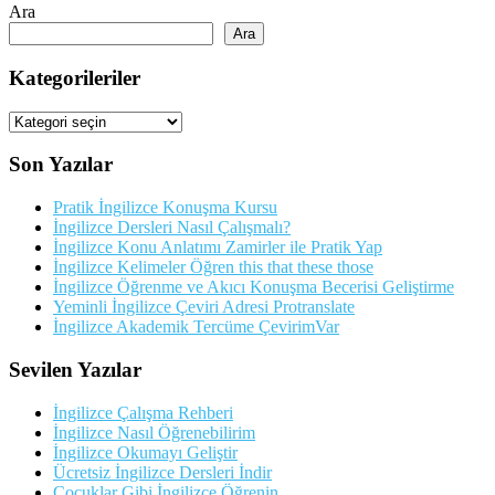
Ara
Ara
Kategorileriler
Kategorileriler
Son Yazılar
Pratik İngilizce Konuşma Kursu
İngilizce Dersleri Nasıl Çalışmalı?
İngilizce Konu Anlatımı Zamirler ile Pratik Yap
İngilizce Kelimeler Öğren this that these those
İngilizce Öğrenme ve Akıcı Konuşma Becerisi Geliştirme
Yeminli İngilizce Çeviri Adresi Protranslate
İngilizce Akademik Tercüme ÇevirimVar
Sevilen Yazılar
İngilizce Çalışma Rehberi
İngilizce Nasıl Öğrenebilirim
İngilizce Okumayı Geliştir
Ücretsiz İngilizce Dersleri İndir
Çocuklar Gibi İngilizce Öğrenin