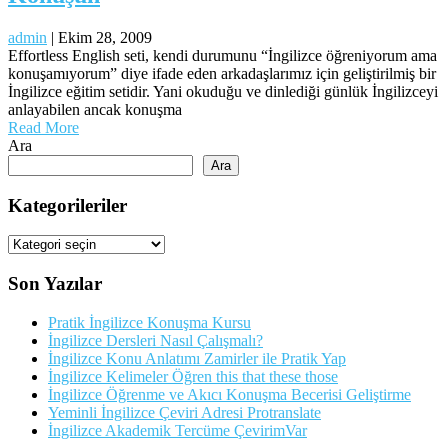
admin
|
Ekim 28, 2009
Effortless English seti, kendi durumunu “İngilizce öğreniyorum ama
konuşamıyorum” diye ifade eden arkadaşlarımız için geliştirilmiş bir
İngilizce eğitim setidir. Yani okuduğu ve dinlediği günlük İngilizceyi
anlayabilen ancak konuşma
Read More
Ara
Ara
Kategorileriler
Kategorileriler
Son Yazılar
Pratik İngilizce Konuşma Kursu
İngilizce Dersleri Nasıl Çalışmalı?
İngilizce Konu Anlatımı Zamirler ile Pratik Yap
İngilizce Kelimeler Öğren this that these those
İngilizce Öğrenme ve Akıcı Konuşma Becerisi Geliştirme
Yeminli İngilizce Çeviri Adresi Protranslate
İngilizce Akademik Tercüme ÇevirimVar