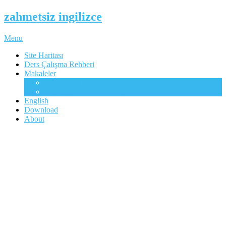
zahmetsiz ingilizce
Menu
Site Haritası
Ders Çalışma Rehberi
Makaleler
Mükemmel İngilizcenin Anahtarı
Çocuklar Gibi Dil Öğrenme
English
Download
About