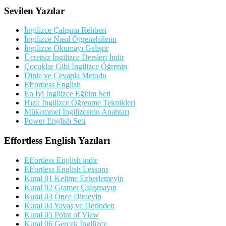
Sevilen Yazılar
İngilizce Çalışma Rehberi
İngilizce Nasıl Öğrenebilirim
İngilizce Okumayı Geliştir
Ücretsiz İngilizce Dersleri İndir
Çocuklar Gibi İngilizce Öğrenin
Dinle ve Cevapla Metodu
Effortless English
En İyi İngilizce Eğitim Seti
Hızlı İngilizce Öğrenme Teknikleri
Mükemmel İngilizcenin Anahtarı
Power English Seti
Effortless English Yazıları
Effortless English indir
Effortless English Lessons
Kural 01 Kelime Ezberlemeyin
Kural 02 Gramer Çalışmayın
Kural 03 Önce Dinleyin
Kural 04 Yavaş ve Derinden
Kural 05 Point of View
Kural 06 Gerçek İngilizce