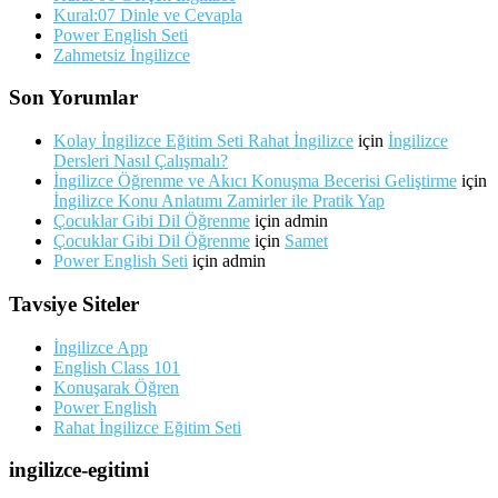
Kural:07 Dinle ve Cevapla
Power English Seti
Zahmetsiz İngilizce
Son Yorumlar
Kolay İngilizce Eğitim Seti Rahat İngilizce
için
İngilizce
Dersleri Nasıl Çalışmalı?
İngilizce Öğrenme ve Akıcı Konuşma Becerisi Geliştirme
için
İngilizce Konu Anlatımı Zamirler ile Pratik Yap
Çocuklar Gibi Dil Öğrenme
için
admin
Çocuklar Gibi Dil Öğrenme
için
Samet
Power English Seti
için
admin
Tavsiye Siteler
İngilizce App
English Class 101
Konuşarak Öğren
Power English
Rahat İngilizce Eğitim Seti
ingilizce-egitimi