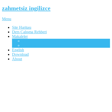
zahmetsiz ingilizce
Menu
Site Haritası
Ders Çalışma Rehberi
Makaleler
Mükemmel İngilizcenin Anahtarı
Çocuklar Gibi Dil Öğrenme
English
Download
About