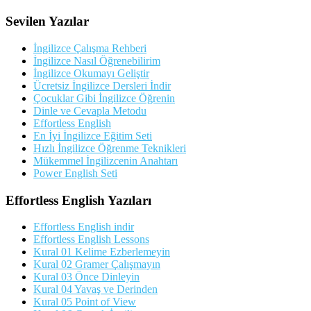
Sevilen Yazılar
İngilizce Çalışma Rehberi
İngilizce Nasıl Öğrenebilirim
İngilizce Okumayı Geliştir
Ücretsiz İngilizce Dersleri İndir
Çocuklar Gibi İngilizce Öğrenin
Dinle ve Cevapla Metodu
Effortless English
En İyi İngilizce Eğitim Seti
Hızlı İngilizce Öğrenme Teknikleri
Mükemmel İngilizcenin Anahtarı
Power English Seti
Effortless English Yazıları
Effortless English indir
Effortless English Lessons
Kural 01 Kelime Ezberlemeyin
Kural 02 Gramer Çalışmayın
Kural 03 Önce Dinleyin
Kural 04 Yavaş ve Derinden
Kural 05 Point of View