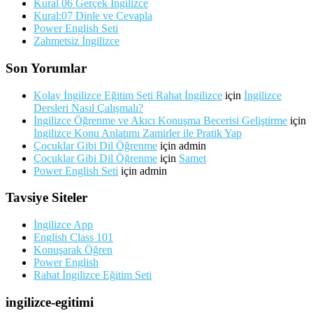
Kural 06 Gerçek İngilizce
Kural:07 Dinle ve Cevapla
Power English Seti
Zahmetsiz İngilizce
Son Yorumlar
Kolay İngilizce Eğitim Seti Rahat İngilizce
için
İngilizce
Dersleri Nasıl Çalışmalı?
İngilizce Öğrenme ve Akıcı Konuşma Becerisi Geliştirme
için
İngilizce Konu Anlatımı Zamirler ile Pratik Yap
Çocuklar Gibi Dil Öğrenme
için
admin
Çocuklar Gibi Dil Öğrenme
için
Samet
Power English Seti
için
admin
Tavsiye Siteler
İngilizce App
English Class 101
Konuşarak Öğren
Power English
Rahat İngilizce Eğitim Seti
ingilizce-egitimi