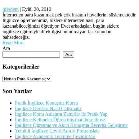
hferdem
|
Eylül 20, 2010
İnternetten para kazanmak pek çok insanın hayallerini süslemektedir.
İngilizce öğretmenimiz, bizlere internetten nasıl para
kazanabileceğimizi öğretiyor. Evet arkadaşlar, bugün sizlere
ingilizce eğitimiyle direk ilgisi bulunmayan bir konudan
bahsedeceğiz.
Read More
Ara
Ara
Kategorileriler
Kategorileriler
Son Yazılar
Pratik İngilizce Konuşma Kursu
İngilizce Dersleri Nasıl Çalışmalı?
İngilizce Konu Anlatımı Zamirler ile Pratik Yap
İngilizce Kelimeler Öğren this that these those
İngilizce Öğrenme ve Akıcı Konuşma Becerisi Geliştirme
Yeminli İngilizce Çeviri Adresi Protranslate
İngilizce Akademik Tercüme ÇevirimVar