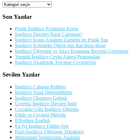
Kategorileriler
Son Yazılar
Pratik İngilizce Konuşma Kursu
İngilizce Dersleri Nasıl Çalışmalı?
İngilizce Konu Anlatımı Zamirler ile Pratik Yap
İngilizce Kelimeler Öğren this that these those
İngilizce Öğrenme ve Akıcı Konuşma Becerisi Geliştirme
Yeminli İngilizce Çeviri Adresi Protranslate
İngilizce Akademik Tercüme ÇevirimVar
Sevilen Yazılar
İngilizce Çalışma Rehberi
İngilizce Nasıl Öğrenebilirim
İngilizce Okumayı Geliştir
Ücretsiz İngilizce Dersleri İndir
Çocuklar Gibi İngilizce Öğrenin
Dinle ve Cevapla Metodu
Effortless English
En İyi İngilizce Eğitim Seti
Hızlı İngilizce Öğrenme Teknikleri
Mükemmel İngilizcenin Anahtarı