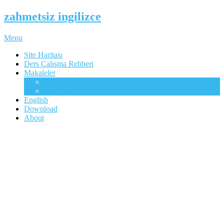
zahmetsiz ingilizce
Menu
Site Haritası
Ders Çalışma Rehberi
Makaleler
Mükemmel İngilizcenin Anahtarı
Çocuklar Gibi Dil Öğrenme
English
Download
About