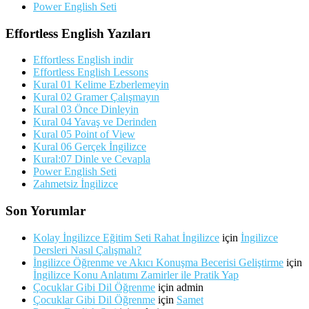
Power English Seti
Effortless English Yazıları
Effortless English indir
Effortless English Lessons
Kural 01 Kelime Ezberlemeyin
Kural 02 Gramer Çalışmayın
Kural 03 Önce Dinleyin
Kural 04 Yavaş ve Derinden
Kural 05 Point of View
Kural 06 Gerçek İngilizce
Kural:07 Dinle ve Cevapla
Power English Seti
Zahmetsiz İngilizce
Son Yorumlar
Kolay İngilizce Eğitim Seti Rahat İngilizce
için
İngilizce
Dersleri Nasıl Çalışmalı?
İngilizce Öğrenme ve Akıcı Konuşma Becerisi Geliştirme
için
İngilizce Konu Anlatımı Zamirler ile Pratik Yap
Çocuklar Gibi Dil Öğrenme
için
admin
Çocuklar Gibi Dil Öğrenme
için
Samet