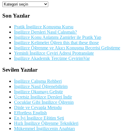
Kategorileriler
Son Yazılar
Pratik İngilizce Konuşma Kursu
İngilizce Dersleri Nasıl Çalışmalı?
İngilizce Konu Anlatımı Zamirler ile Pratik Yap
İngilizce Kelimeler Öğren this that these those
İngilizce Öğrenme ve Akıcı Konuşma Becerisi Geliştirme
Yeminli İngilizce Çeviri Adresi Protranslate
İngilizce Akademik Tercüme ÇevirimVar
Sevilen Yazılar
İngilizce Çalışma Rehberi
İngilizce Nasıl Öğrenebilirim
İngilizce Okumayı Geliştir
Ücretsiz İngilizce Dersleri İndir
Çocuklar Gibi İngilizce Öğrenin
Dinle ve Cevapla Metodu
Effortless English
En İyi İngilizce Eğitim Seti
Hızlı İngilizce Öğrenme Teknikleri
Mükemmel İngilizcenin Anahtarı