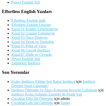
Power English Seti
Effortless English Yazıları
Effortless English indir
Effortless English Lessons
Kural 01 Kelime Ezberlemeyin
Kural 02 Gramer Çalışmayın
Kural 03 Önce Dinleyin
Kural 04 Yavaş ve Derinden
Kural 05 Point of View
Kural 06 Gerçek İngilizce
Kural:07 Dinle ve Cevapla
Power English Seti
Zahmetsiz İngilizce
Son Yorumlar
Kolay İngilizce Eğitim Seti Rahat İngilizce
için
İngilizce
Dersleri Nasıl Çalışmalı?
İngilizce Öğrenme ve Akıcı Konuşma Becerisi Geliştirme
için
İngilizce Konu Anlatımı Zamirler ile Pratik Yap
Çocuklar Gibi Dil Öğrenme
için
admin
Çocuklar Gibi Dil Öğrenme
için
Samet