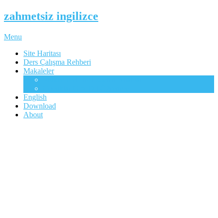
zahmetsiz ingilizce
Menu
Site Haritası
Ders Çalışma Rehberi
Makaleler
Mükemmel İngilizcenin Anahtarı
Çocuklar Gibi Dil Öğrenme
English
Download
About