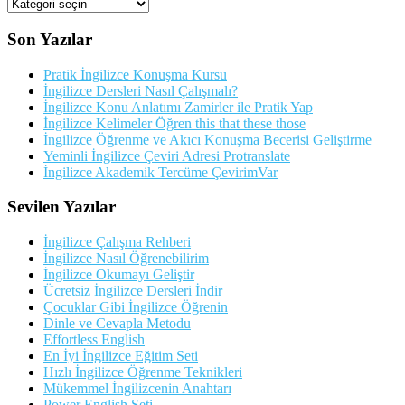
Kategorileriler
Son Yazılar
Pratik İngilizce Konuşma Kursu
İngilizce Dersleri Nasıl Çalışmalı?
İngilizce Konu Anlatımı Zamirler ile Pratik Yap
İngilizce Kelimeler Öğren this that these those
İngilizce Öğrenme ve Akıcı Konuşma Becerisi Geliştirme
Yeminli İngilizce Çeviri Adresi Protranslate
İngilizce Akademik Tercüme ÇevirimVar
Sevilen Yazılar
İngilizce Çalışma Rehberi
İngilizce Nasıl Öğrenebilirim
İngilizce Okumayı Geliştir
Ücretsiz İngilizce Dersleri İndir
Çocuklar Gibi İngilizce Öğrenin
Dinle ve Cevapla Metodu
Effortless English
En İyi İngilizce Eğitim Seti
Hızlı İngilizce Öğrenme Teknikleri
Mükemmel İngilizcenin Anahtarı
Power English Seti