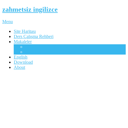
zahmetsiz ingilizce
Menu
Site Haritası
Ders Çalışma Rehberi
Makaleler
Mükemmel İngilizcenin Anahtarı
Çocuklar Gibi Dil Öğrenme
English
Download
About