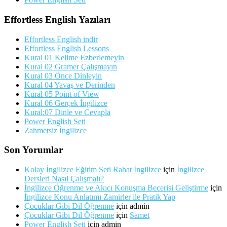
Effortless English Yazıları
Effortless English indir
Effortless English Lessons
Kural 01 Kelime Ezberlemeyin
Kural 02 Gramer Çalışmayın
Kural 03 Önce Dinleyin
Kural 04 Yavaş ve Derinden
Kural 05 Point of View
Kural 06 Gerçek İngilizce
Kural:07 Dinle ve Cevapla
Power English Seti
Zahmetsiz İngilizce
Son Yorumlar
Kolay İngilizce Eğitim Seti Rahat İngilizce
için
İngilizce
Dersleri Nasıl Çalışmalı?
İngilizce Öğrenme ve Akıcı Konuşma Becerisi Geliştirme
için
İngilizce Konu Anlatımı Zamirler ile Pratik Yap
Çocuklar Gibi Dil Öğrenme
için
admin
Çocuklar Gibi Dil Öğrenme
için
Samet
Power English Seti
için
admin