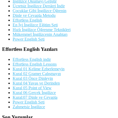
İngilizce Okumayı Geliştir
Ücretsiz İngilizce Dersleri İndir
Çocuklar Gibi İngilizce Öğrenin
Dinle ve Cevapla Metodu
Effortless English
En İyi İngilizce Eğitim Seti
Hızlı İngilizce Öğrenme Teknikleri
Mükemmel İngilizcenin Anahtarı
Power English Seti
Effortless English Yazıları
Effortless English indir
Effortless English Lessons
Kural 01 Kelime Ezberlemeyin
Kural 02 Gramer Çalışmayın
Kural 03 Önce Dinleyin
Kural 04 Yavaş ve Derinden
Kural 05 Point of View
Kural 06 Gerçek İngilizce
Kural:07 Dinle ve Cevapla
Power English Seti
Zahmetsiz İngilizce
Son Yorumlar