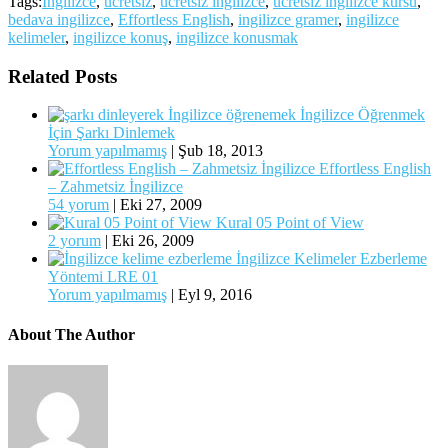
Tags:
İngilizce
,
ücretsiz
,
ücretsiz ingilizce
,
ücretsiz ingilizce kursu
,
bedava ingilizce
,
Effortless English
,
ingilizce gramer
,
ingilizce
kelimeler
,
ingilizce konuş
,
ingilizce konusmak
Related Posts
İngilizce Öğrenmek
İçin Şarkı Dinlemek
Yorum yapılmamış
|
Şub 18, 2013
Effortless English
– Zahmetsiz İngilizce
54 yorum
|
Eki 27, 2009
Kural 05 Point of View
2 yorum
|
Eki 26, 2009
İngilizce Kelimeler Ezberleme
Yöntemi LRE 01
Yorum yapılmamış
|
Eyl 9, 2016
About The Author