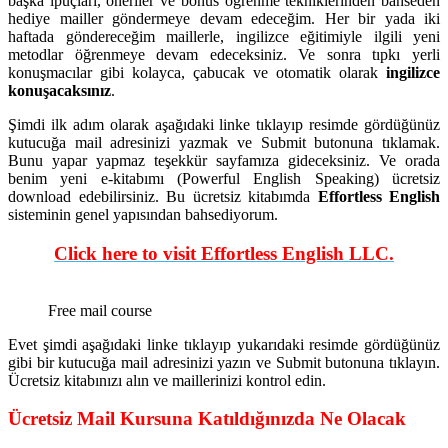
başka ipuçları, öneriler ve bonus öğrenme tekniklerinden bahseden
hediye mailler göndermeye devam edeceğim. Her bir yada iki
haftada göndereceğim maillerle, ingilizce eğitimiyle ilgili yeni
metodlar öğrenmeye devam edeceksiniz. Ve sonra tıpkı yerli
konuşmacılar gibi kolayca, çabucak ve otomatik olarak
ingilizce
konuşacaksınız
.
Şimdi ilk adım olarak aşağıdaki linke tıklayıp resimde gördüğünüz
kutucuğa mail adresinizi yazmak ve Submit butonuna tıklamak.
Bunu yapar yapmaz teşekkür sayfamıza gideceksiniz. Ve orada
benim yeni e-kitabımı (Powerful English Speaking) ücretsiz
download edebilirsiniz. Bu ücretsiz kitabımda
Effortless English
sisteminin genel yapısından bahsediyorum.
Click here to visit Effortless English LLC.
Free mail course
Evet şimdi aşağıdaki linke tıklayıp yukarıdaki resimde gördüğünüz
gibi bir kutucuğa mail adresinizi yazın ve Submit butonuna tıklayın.
Ücretsiz kitabınızı alın ve maillerinizi kontrol edin.
Ücretsiz Mail Kursuna Katıldığınızda Ne Olacak