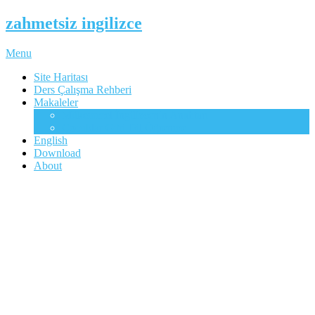
zahmetsiz ingilizce
Menu
Site Haritası
Ders Çalışma Rehberi
Makaleler
Mükemmel İngilizcenin Anahtarı
Çocuklar Gibi Dil Öğrenme
English
Download
About