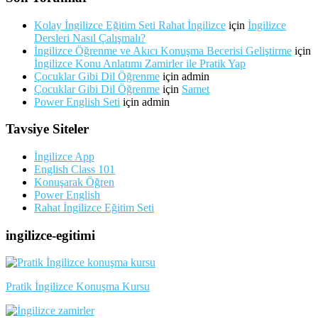
Kolay İngilizce Eğitim Seti Rahat İngilizce
için
İngilizce
Dersleri Nasıl Çalışmalı?
İngilizce Öğrenme ve Akıcı Konuşma Becerisi Geliştirme
için
İngilizce Konu Anlatımı Zamirler ile Pratik Yap
Çocuklar Gibi Dil Öğrenme
için
admin
Çocuklar Gibi Dil Öğrenme
için
Samet
Power English Seti
için
admin
Tavsiye Siteler
İngilizce App
English Class 101
Konuşarak Öğren
Power English
Rahat İngilizce Eğitim Seti
ingilizce-egitimi
Pratik İngilizce Konuşma Kursu