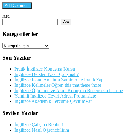
Ara
Ara
Kategorileriler
Kategorileriler
Son Yazılar
Pratik İngilizce Konuşma Kursu
İngilizce Dersleri Nasıl Çalışmalı?
İngilizce Konu Anlatımı Zamirler ile Pratik Yap
İngilizce Kelimeler Öğren this that these those
İngilizce Öğrenme ve Akıcı Konuşma Becerisi Geliştirme
Yeminli İngilizce Çeviri Adresi Protranslate
İngilizce Akademik Tercüme ÇevirimVar
Sevilen Yazılar
İngilizce Çalışma Rehberi
İngilizce Nasıl Öğrenebilirim