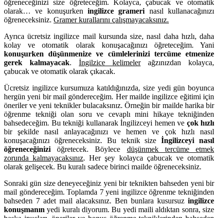
öğreneceğinizi size öğreteceğim. Kolayca, çabucak ve otomatik
olarak… ve konuşurken
ingilizce grameri
nasıl kullanacağınızı
öğreneceksiniz.
Gramer kurallarını çalışmayacaksınız.
Ayrıca ücretsiz ingilizce mail kursunda size, nasıl daha hızlı, daha
kolay ve otomatik olarak konuşacağınızı öğreteceğim. Yani
konuşurken düşünmenize ve cümlelerinizi tercüme etmenize
gerek kalmayacak
.
İngilzice kelimeler
ağzınızdan kolayca,
çabucak ve otomatik olarak çıkacak.
Ücretsiz ingilizce kursumuza katıldığınızda, size yedi gün boyunca
hergün yeni bir mail göndereceğim. Her mailde ingilizce eğitimi için
öneriler ve yeni teknikler bulacaksınız. Örneğin bir mailde harika bir
öğrenme tekniği olan soru ve cevaplı mini hikaye tekniğinden
bahsedeceğim. Bu tekniği kullanarak İngilizceyi hemen ve
çok hızlı
bir şekilde nasıl anlayacağınızı ve hemen ve çok hızlı nasıl
konuşacağınızı öğreneceksiniz. Bu teknik size
İngilizceyi nasıl
öğreneceğinizi
öğretecek. Böylece
düşünmek tercüme etmek
zorunda kalmayacaksınız
. Her şey kolayca çabucak ve otomatik
olarak gelişecek. Bu kuralı sadece birinci mailde öğreneceksiniz.
Sonraki gün size deneyeceğiniz yeni bir teknikten bahseden yeni bir
mail göndereceğim. Toplamda 7 yeni ingilizce öğrenme tekniğinden
bahseden 7 adet mail alacaksınız. Ben bunlara kusursuz
ingilizce
konuşmanın
yedi kuralı diyorum. Bu yedi maili aldıktan sonra, size