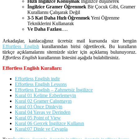
Hızlı İngilizce Konuşmak
İngilizce düşünerek
İngilzice Gramer Öğrenmek
Bir Çocuk Gibi, Gramer
Kurallarını Çalışarak Değil
3-5 Kat Daha Hızlı Öğrenmek
Yeni Öğrenme
Tekniklerini Kullanarak
Ve Daha Fazlası
….
Arkadaşlar, katılacağınız ücretsiz mail kursunda size hergün
Effortless English
kurallarından birisi öğretilecek. Bu kuralların
türkçe açıklamalarını sitemizde sizler için açıklamış bulunuyoruz.
Effortless English
kurallarının listesini aşağıda bulabilirsiniz.
Effortless English Kuralları:
Effortless English indir
Effortless English Lessons
Effortless English – Zahmetsiz İngilizce
Kural 01 Kelime Ezberlemeyin
Kural 02 Gramer Çalışmayın
Kural 03 Önce Dinleyin
Kural 04 Yavaş ve Derinden
Kural 05 Point of View
Kural 06 Gerçek İngilizce Kullanın
Kural:07 Dinle ve Cevapla