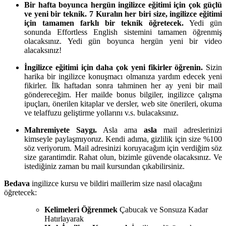
Bir hafta boyunca hergün ingilizce eğitimi için çok güçlü
ve yeni bir teknik.
7 Kuralın her biri size, ingilizce eğitimi
için tamamen farklı bir teknik öğretecek.
Yedi gün
sonunda Effortless English sistemini tamamen öğrenmiş
olacaksınız. Yedi gün boyunca hergün yeni bir video
alacaksınız!
İngilizce eğitimi için daha çok yeni fikirler öğrenin.
Sizin
harika bir ingilizce konuşmacı olmanıza yardım edecek yeni
fikirler. İlk haftadan sonra tahminen her ay yeni bir mail
göndereceğim. Her mailde bonus bilgiler, ingilizce çalışma
ipuçları, önerilen kitaplar ve dersler, web site önerileri, okuma
ve telaffuzu geliştirme yollarını v.s. bulacaksınız.
Mahremiyete Saygı.
Asla ama
asla
mail adreslerinizi
kimseyle paylaşmıyoruz. Kendi adıma, gizlilik için size %100
söz veriyorum. Mail adresinizi koruyacağım için verdiğim söz
size garantimdir. Rahat olun, bizimle güvende olacaksınız. Ve
istediğiniz zaman bu mail kursundan çıkabilirsiniz.
Bedava
ingilizce kursu ve bildiri maillerim size nasıl olacağını
öğretecek:
Kelimeleri Öğrenmek
Çabucak ve Sonsuza Kadar
Hatırlayarak